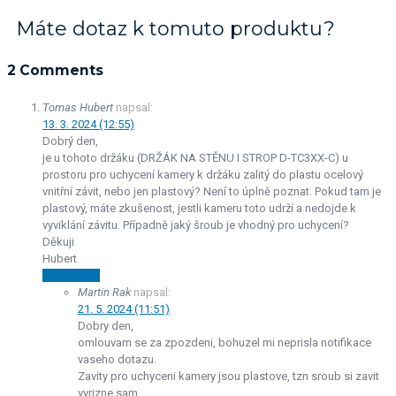
Máte dotaz k tomuto produktu?
2 Comments
Tomas Hubert
napsal:
13. 3. 2024 (12:55)
Dobrý den,
je u tohoto držáku (DRŽÁK NA STĚNU I STROP D-TC3XX-C) u
prostoru pro uchycení kamery k držáku zalitý do plastu ocelový
vnitřní závit, nebo jen plastový? Není to úplně poznat. Pokud tam je
plastový, máte zkušenost, jestli kameru toto udrží a nedojde k
vyviklání závitu. Případně jaký šroub je vhodný pro uchycení?
Děkuji
Hubert
Odpovědět
Martin Rak
napsal:
21. 5. 2024 (11:51)
Dobry den,
omlouvam se za zpozdeni, bohuzel mi neprisla notifikace
vaseho dotazu.
Zavity pro uchyceni kamery jsou plastove, tzn sroub si zavit
vyrizne sam.