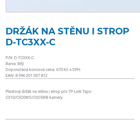
DRŽÁK NA STĚNU I STROP
D-TC3XX-C
P/N: D-TC3XX-C
Barva: Bílý
Doporučená koncová cena: 670 Kč s DPH
EAN: 8 596 201 037 812
Plastový držák na stěnu i strop pro TP-Link Tapo
C310/C320WS/C325WB kamery.