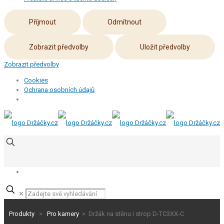
Příjmout
Odmítnout
Zobrazit předvolby
Uložit předvolby
Zobrazit předvolby
Cookies
Ochrana osobních údajů
✕
Produkty
>
Pro kamery
> Držák na stěnu i strop D-TC3XX-C