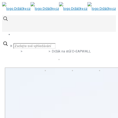
✕
Produkty
>
Pro firemní wifi
> Držák na stůl D-EAPWALL