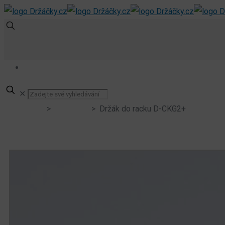
✕
Produkty
>
Do racku
> Držák do racku D-CKG2+