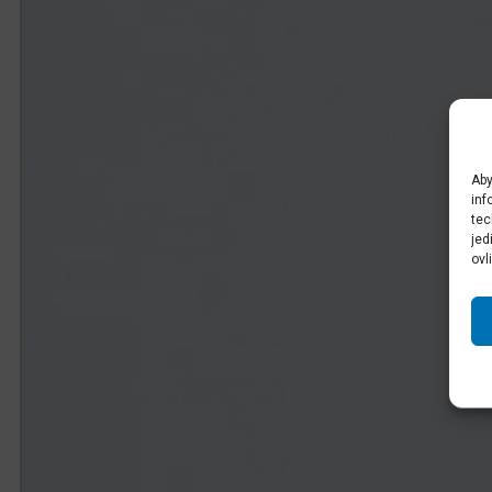
Aby
inf
tec
jed
ovl