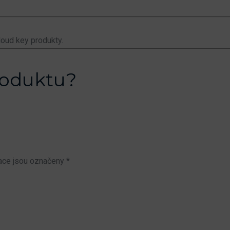
oud key produkty.
roduktu?
ace jsou označeny
*