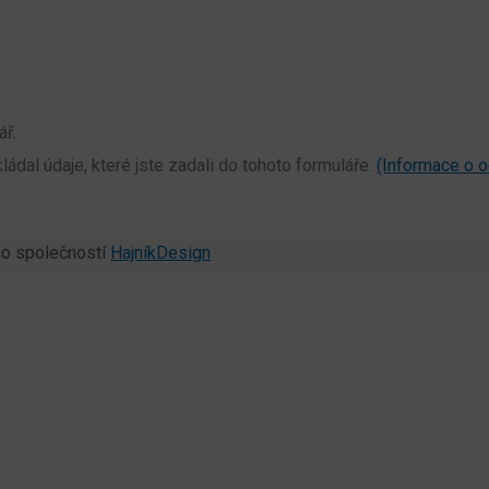
ář.
dal údaje, které jste zadali do tohoto formuláře.
(Informace o o
no společností
HajníkDesign