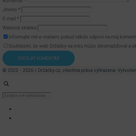
Komentář
*
Jméno
*
E-mail
*
Webová stránka
Informujte mě e-mailem, pokud někdo odpoví na můj koment
Souhlasím, že web Držáčky na míru může shromažďoval a uklá
© 2022 - 2026 | Držáčky.cz, všechna práva vyhrazena. Vytvoře